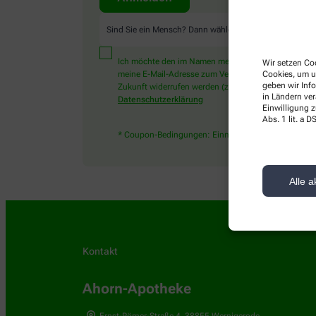
Sind Sie ein Mensch? Dann wählen Sie bitte
den Schlüss
Ich möchte den im Namen meiner Apotheke versandten
Wir setzen Coo
meine E-Mail-Adresse zum Versand des News-Service ve
Cookies, um u
geben wir Inf
Zukunft widerrufen werden (z.B. über den Abmelde-Li
in Ländern ve
Datenschutzerklärung
Einwilligung z
Abs. 1 lit. a
* Coupon-Bedingungen: Einmalig einlösbar bis zum 3
Alle a
Kontakt
Ahorn-Apotheke