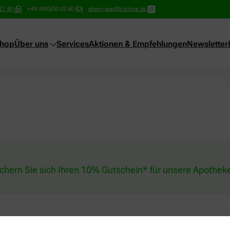
21 40
+49-3943/50 02 60
ahorn-apo@t-online.de
shop
Über uns
Services
Aktionen & Empfehlungen
Newsletter
ichern Sie sich Ihren 10% Gutschein* für unsere Apothek