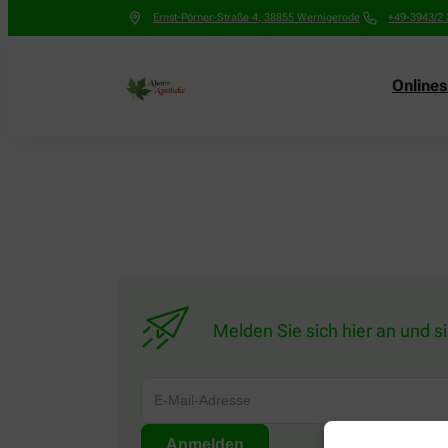
Ernst-Pörner-Straße 4
,
38855
Wernigerode
+49-3943/2 
Online
Melden Sie sich hier an und s