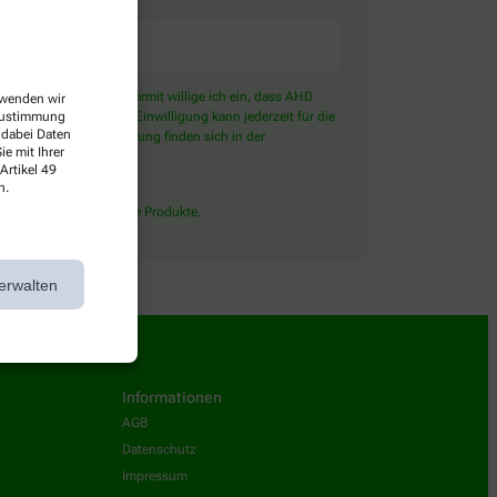
) angeboten wird. Hiermit willige ich ein, dass AHD
erwenden wir
ter Emarsys ein. Die Einwilligung kann jederzeit für die
 Zustimmung
 dabei Daten
ben zur Datenverarbeitung finden sich in der
e mit Ihrer
Artikel 49
n.
lossen rezeptpflichtige Produkte.
erwalten
Informationen
AGB
Datenschutz
Impressum