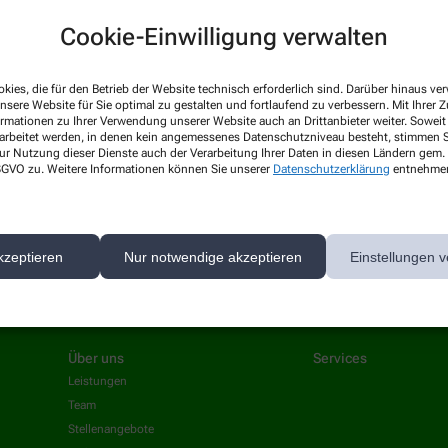
Cookie-Einwilligung verwalten
el
 News-Service abonnieren, der von der Alliance Healthcare Deutschland GmbH (AHD
kies, die für den Betrieb der Website technisch erforderlich sind. Darüber hinaus v
rarbeitet. AHD setzt für den Versand und die Analyse des Newsletters den Dienstleis
nsere Website für Sie optimal zu gestalten und fortlaufend zu verbessern. Mit Ihrer
ormationen zu Ihrer Verwendung unserer Website auch an Drittanbieter weiter. Soweit
nk in jedem Newsletter). Die sonstigen Kontaktmöglichkeiten dafür und weitere Anga
rarbeitet werden, in denen kein angemessenes Datenschutzniveau besteht, stimmen Si
ur Nutzung dieser Dienste auch der Verarbeitung Ihrer Daten in diesen Ländern gem. 
 DSGVO zu. Weitere Informationen können Sie unserer
Datenschutzerklärung
entnehme
1.12.2026. Mindestbestellwert: 50,00 €. Gültig auf das gesamte Sortiment, ausgesch
kzeptieren
Nur notwendige akzeptieren
Einstellungen v
Über uns
Services
Leistungen
Team
Stellenangebote