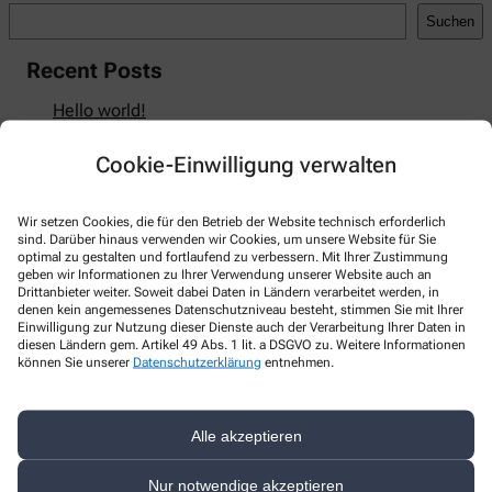
Suchen
Recent Posts
Hello world!
Recent Comments
Cookie-Einwilligung verwalten
A WordPress Commenter
zu
Hello world!
Wir setzen Cookies, die für den Betrieb der Website technisch erforderlich
sind. Darüber hinaus verwenden wir Cookies, um unsere Website für Sie
optimal zu gestalten und fortlaufend zu verbessern. Mit Ihrer Zustimmung
geben wir Informationen zu Ihrer Verwendung unserer Website auch an
Drittanbieter weiter. Soweit dabei Daten in Ländern verarbeitet werden, in
Kontakt
denen kein angemessenes Datenschutzniveau besteht, stimmen Sie mit Ihrer
Einwilligung zur Nutzung dieser Dienste auch der Verarbeitung Ihrer Daten in
diesen Ländern gem. Artikel 49 Abs. 1 lit. a DSGVO zu. Weitere Informationen
Ahorn-Apotheke
können Sie unserer
Datenschutzerklärung
entnehmen.
Ernst-Pörner-Straße 4
,
38855
Wernigerode
+49-3943/2 21 40
Alle akzeptieren
+49-3943/50 02 60
Nur notwendige akzeptieren
ahorn-apo@t-online.de