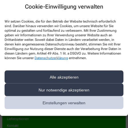
Kontakt
Cookie-Einwilligung verwalten
Ahorn-Apotheke
Wir setzen Cookies, die für den Betrieb der Website technisch erforderlich
sind. Darüber hinaus verwenden wir Cookies, um unsere Website für Sie
Ernst-Pörner-Straße 4
,
38855
Wernigerode
optimal zu gestalten und fortlaufend zu verbessern. Mit Ihrer Zustimmung
geben wir Informationen zu Ihrer Verwendung unserer Website auch an
+49-3943/2 21 40
Drittanbieter weiter. Soweit dabei Daten in Ländern verarbeitet werden, in
denen kein angemessenes Datenschutzniveau besteht, stimmen Sie mit Ihrer
+49-3943/50 02 60
Einwilligung zur Nutzung dieser Dienste auch der Verarbeitung Ihrer Daten in
diesen Ländern gem. Artikel 49 Abs. 1 lit. a DSGVO zu. Weitere Informationen
ahorn-apo@t-online.de
können Sie unserer
Datenschutzerklärung
entnehmen.
Alle akzeptieren
Nur notwendige akzeptieren
Über uns
Leistungen
Einstellungen verwalten
Team
Stellenangebote
Lieferoptionen
Kontakt